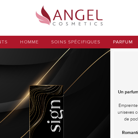
NTS
HOMME
SOINS SPÉCIFIQUES
PARFUM
Un parfum 
Empreinte 
unisexes c
de poch
Romantiq